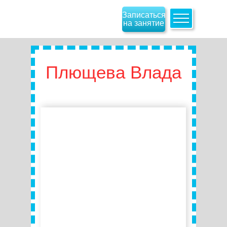
Записаться
на занятие
Плющева Влада