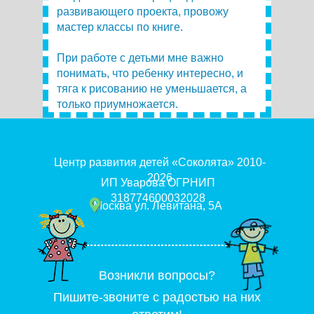
развивающего проекта, провожу
мастер классы по книге.
При работе с детьми мне важно
понимать, что ребенку интересно, и
тяга к рисованию не уменьшается, а
только приумножается.
Центр развития детей «Соколята» 2010-
2026
ИП Уварова ОГРНИП
318774600032028
Москва ул. Левитана, 5А
Возникли вопросы?
Пишите-звоните с радостью на них