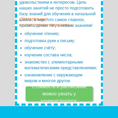
удовольствием и интересом. Цель
наших занятий не просто подготовить
базу знаний для обучения в начальной
Обязательные
школе, а еще, что самое главное,
составляющие программы:
привить детям тягу к новым знаниям!
обучение чтению;
подготовка руки к письму;
обучение счёту;
изучение состава числа;
знакомство с элементарными
математическими представлениями;
ознакомление с окружающим
миром и многое другое.
Стоимость и расписание
можно узнать у
администратора.